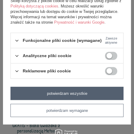
Sklep korzysta z plików cookie w celu realizacji usług zgodnie z
Polityką dotyczącą cookies
. Możesz określić warunki
NOWOŚĆ
przechowywania lub dostępu do cookie w Twojej przeglądarce.
Więcej informacji na temat warunków i prywatności można
GRATIS - Różowa Gwiazdka z
GRATIS - Beżowa Gwiazdka z
znaleźć także na stronie
Prywatność i warunki Google
.
personalizacją Metoo
personalizacją Metoo
0,01 zł
0,01 zł
Zawsze
Funkcjonalne pliki cookie (wymagane)
aktywne
dodaj do koszyka
dodaj do koszyka
Analityczne pliki cookie
Reklamowe pliki cookie
potwierdzam wszystkie
potwierdzam wymagane
GRATIS - Biała Gwiazdka z
personalizacją Metoo