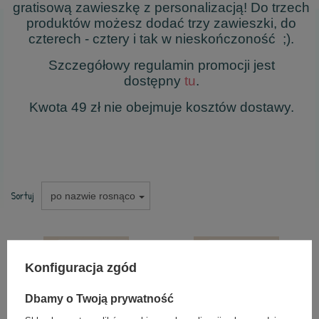
gratisową zawieszkę z personalizacją! Do trzech
produktów możesz dodać trzy zawieszki, do
czterech - cztery i tak w nieskończoność ;).
Szczegółowy regulamin promocji jest
dostępny
tu
.
Kwota 49 zł nie obejmuje kosztów dostawy.
Sortuj
po nazwie rosnąco
Konfiguracja zgód
Dbamy o Twoją prywatność