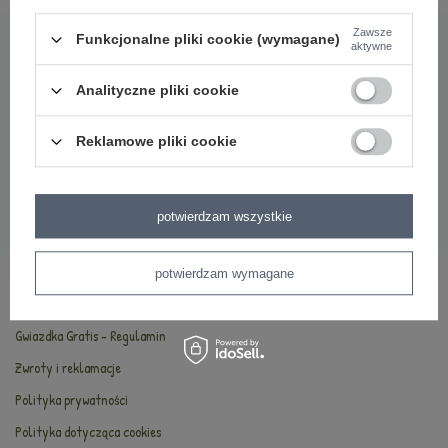
Najczęściej zadawane pytania
Zawsze
Funkcjonalne pliki cookie (wymagane)
aktywne
O marce Metoo
Bezpieczeństwo
Analityczne pliki cookie
Oryginalność
Reklamowe pliki cookie
Oferta hurtowa
INFORMACJE
potwierdzam wszystkie
Kontakt
Dostawa i płatności
potwierdzam wymagane
Regulamin
Gwiazdka Gratis - Regulamin
Zwroty i reklamacje
Polityka prywatności
Polityka dotycząca cookies