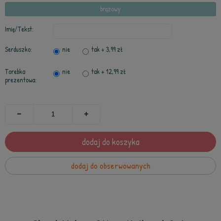
brązowy
Imię/Tekst:
Serduszko:
nie
tak
+ 3,99 zł
Torebka
nie
tak
+ 12,99 zł
prezentowa:
dodaj do koszyka
dodaj do obserwowanych