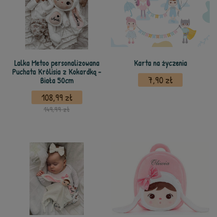
Lalka Metoo personalizowana
Karta na życzenia
Puchata Królisia z Kokardką -
7,90 zł
Biała 50cm
108,99 zł
149,99 zł