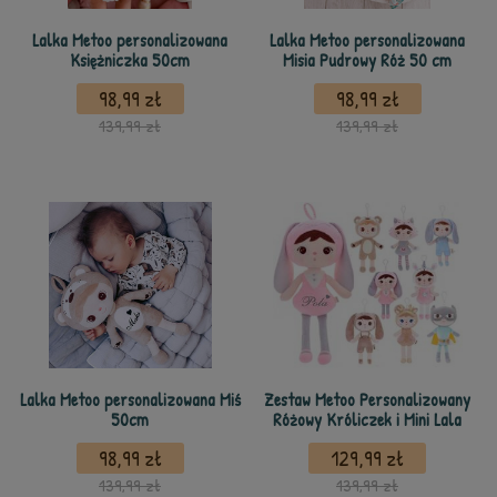
Lalka Metoo personalizowana
Lalka Metoo personalizowana
Księżniczka 50cm
Misia Pudrowy Róż 50 cm
98,99 zł
98,99 zł
139,99 zł
139,99 zł
Lalka Metoo personalizowana Miś
Zestaw Metoo Personalizowany
50cm
Różowy Króliczek i Mini Lala
98,99 zł
129,99 zł
139,99 zł
139,99 zł