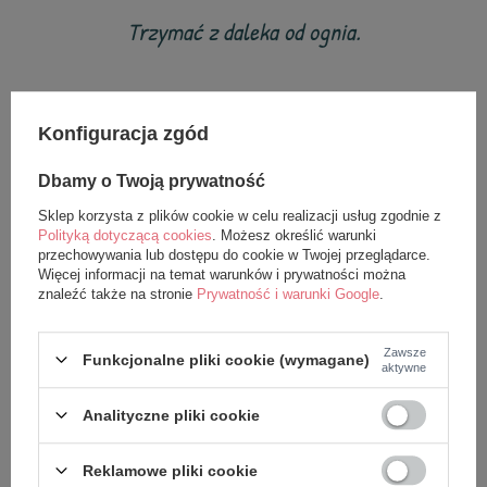
Trzymać z daleka od ognia.
Konfiguracja zgód
Dbamy o Twoją prywatność
z tej samej serii
Sklep korzysta z plików cookie w celu realizacji usług zgodnie z
Polityką dotyczącą cookies
. Możesz określić warunki
przechowywania lub dostępu do cookie w Twojej przeglądarce.
Więcej informacji na temat warunków i prywatności można
znaleźć także na stronie
Prywatność i warunki Google
.
Zawsze
Funkcjonalne pliki cookie (wymagane)
aktywne
Analityczne pliki cookie
Przytulisia Metoo
Grzechotka Metoo
Reklamowe pliki cookie