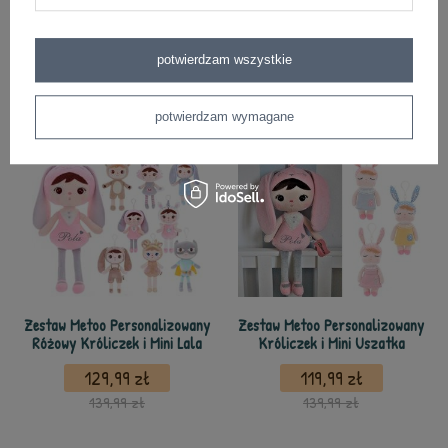
personalizowana Różowy
personalizowana Różowy
Króliczek
Króliczek
79,99 zł
59,99 zł
potwierdzam wszystkie
119,99 zł
79,99 zł
potwierdzam wymagane
Zestaw Metoo Personalizowany
Zestaw Metoo Personalizowany
Różowy Króliczek i Mini Lala
Króliczek i Mini Uszatka
129,99 zł
119,99 zł
139,99 zł
139,99 zł