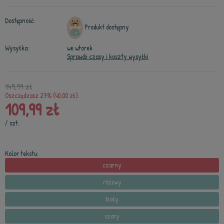
Dostępność:
Produkt dostępny
Wysyłka:
we wtorek
Sprawdź czasy i koszty wysyłki
149,99 zł
Oszczędzasz 27% (40,00 zł).
109,99 zł
/
szt.
Kolor tekstu:
czarny
różowy
biały
szary