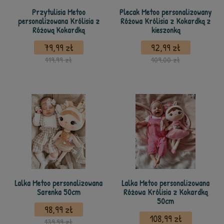
Przytulisia Metoo
Plecak Metoo personalizowany
personalizowana Królisia z
Różowa Królisia z Kokardką z
Różową Kokardką
kieszonką
79,99 zł
92,99 zł
119,99 zł
109,00 zł
Lalka Metoo personalizowana
Lalka Metoo personalizowana
Sarenka 50cm
Różowa Królisia z Kokardką
50cm
98,99 zł
108,99 zł
139,99 zł