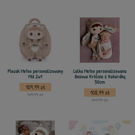
Plecak Metoo personalizowany
Lalka Metoo personalizowana
Miś 2w1
Beżowa Królisia z Kokardką
50cm
109,99 zł
108,99 zł
149,99 zł
149,99 zł