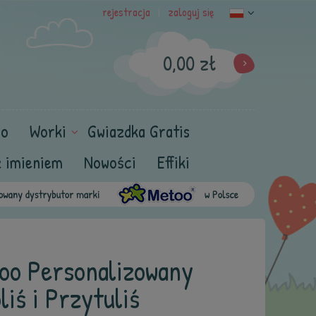
rejestracja
zaloguj się
|
0,00 zł
oo
Worki
Gwiazdka Gratis
z imieniem
Nowości
Effiki
oo Personalizowany
iś i Przytuliś