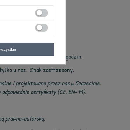
atnym programie.
).
wszystkie
ówień wysyłamy w ciągu 48 godzin.
tylko u nas. Znak zastrzeżony.
alne i projektowane przez nas w Szczecinie.
odpowiednie certyfikaty (CE, EN-71).
oną prawno-autorską.