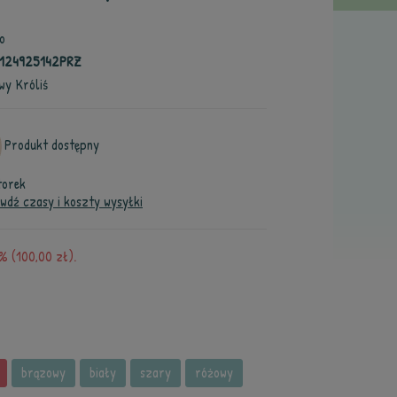
o
4124925142PRZ
wy Króliś
Produkt dostępny
torek
wdź czasy i koszty wysyłki
 (100,00 zł).
brązowy
biały
szary
różowy