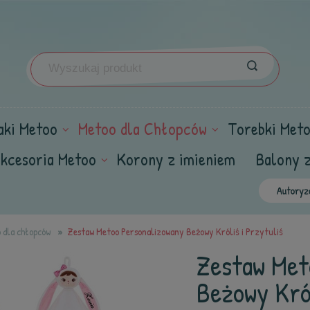
aki Metoo
Metoo dla Chłopców
Torebki Met
kcesoria Metoo
Korony z imieniem
Balony 
o dla chłopców
Zestaw Metoo Personalizowany Beżowy Króliś i Przytuliś
Zestaw Met
Beżowy Król