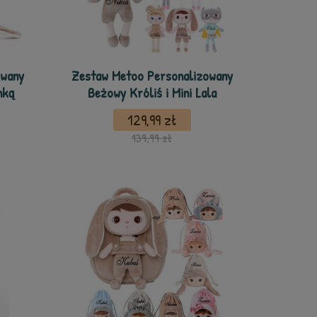
owany
Zestaw Metoo Personalizowany
nką
Beżowy Króliś i Mini Lala
129,99 zł
139,99 zł