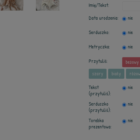
Imię/Tekst:
Data urodzenia:
nie
Serduszko:
nie
Metryczka:
nie
Przytuliś:
beżowy 
szary
biały
różo
Tekst
nie
(przytuliś):
Serduszko
nie
(przytuliś):
Torebka
nie
prezentowa: