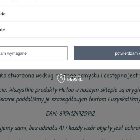
sem można prać w temperaturze do 30 stopni na delik
kie
ymiary: Beżowy Króliś ok. 50 cm (z pluszową zawieszką
Przytuliś ok. 25/25 cm.
kie
Odpowiednie dla maluszków od urodzenia.
dzam wymagane
potwierdzam 
jest czasem maksymalnym. Zdecydowaną większość zam
ała stworzona według naszego pomysłu i dostępna jest 
cie. Wszystkie produkty Metoo w naszym sklepie są orygin
ieczne poddaliśmy je szczegółowym testom i uzyskaliśmy 
EAN:
6954124925142
ujemy sami, bez udziału AI i każdy wzór objęty jest ochr