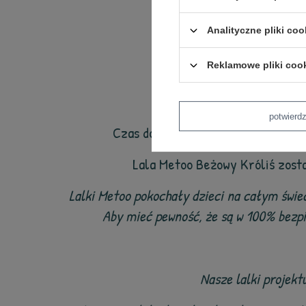
Laleczki z napi
Analityczne pliki coo
W
Reklamowe pliki coo
potwier
Czas dostawy pokazany w sklepie 
Lala Metoo Beżowy Króliś zost
Lalki Metoo pokochały dzieci na całym świe
Aby mieć pewność, że są w 100% bezp
Nasze lalki projekt