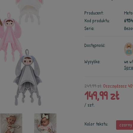
Producent:
Meto
Kod produktu:
695
Seria:
Beżo
Dostępność:
Wysyłka:
we w
Spra
249,99 zł
Oszczędzasz 40%
149,99 zł
/
szt.
Kolor tekstu:
czarny