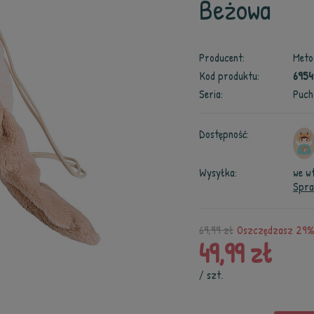
Beżowa
Producent:
Meto
Kod produktu:
6954
Seria:
Puch
Dostępność:
Wysyłka:
we w
Spra
69,99 zł
Oszczędzasz 29% 
49,99 zł
/
szt.