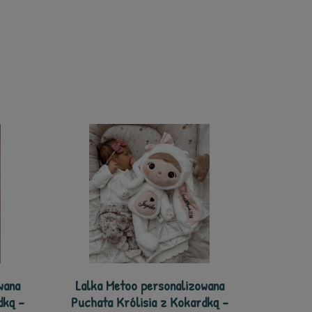
wana
Lalka Metoo personalizowana
dką -
Puchata Królisia z Kokardką -