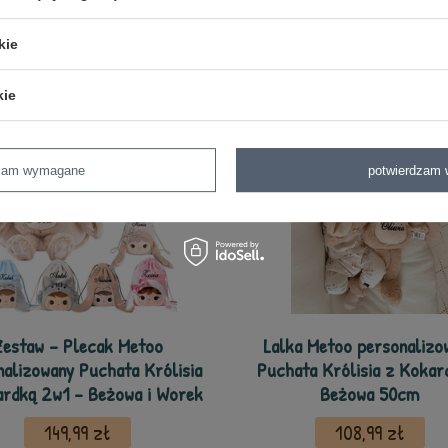
z tej samej serii
kie
kie
dzam wymagane
potwierdzam 
estaw - Plecak Metoo
Lalka Metoo personalizo
alizowany Puchata Królisia
Puchata Królisia z Kokar
ardką 2w1 - Beżowa i Worek
Beżowa 50cm
149,99 zł
108,99 zł