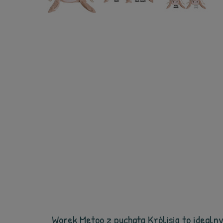
Worek Metoo z puchatą Królisią to idealn