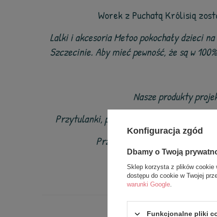
Worek z Puchatą Królisią zost
Lalki i akcesoria Metoo pokochały dzieci n
Szczecinie. Aby mieć pewność, że są w 100
Nasze produkty projek
Przytulanki, plecaki worki należy używać 
Konfiguracja zgód
Przed każdym użyciem uważnie s
Dbamy o Twoją prywatn
Sklep korzysta z plików cookie 
dostępu do cookie w Twojej prz
warunki Google
.
Funkcjonalne pliki 