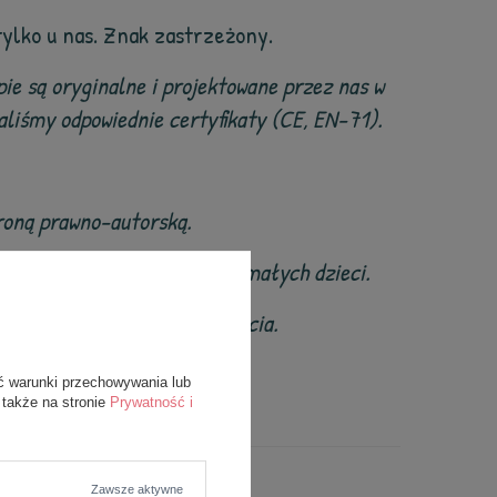
tylko u nas. Znak zastrzeżony.
ie są oryginalne i projektowane przez nas w
liśmy odpowiednie certyfikaty (CE, EN-71).
hroną prawno-autorską.
rzeznaczone dla niemowląt i małych dzieci.
 oznak uszkodzenia lub zużycia.
ć warunki przechowywania lub
 także na stronie
Prywatność i
Zawsze aktywne