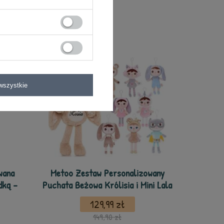
wszystkie
wana
Metoo Zestaw Personalizowany
dką -
Puchata Beżowa Królisia i Mini Lala
129,99 zł
149,90 zł