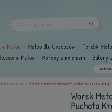
aki Metoo
Metoo dla Chłopców
Torebki Met
kcesoria Metoo
Korony z imieniem
Balony 
i Metoo z imieniem
Worek Metoo Personalizowany Puchata Królisia z Kokardką -
Worek Meto
Puchata Kró