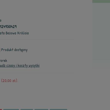
o
124930429
ata Beżowa Królisia
Produkt dostępny
torek
wdź czasy i koszty wysyłki
(20,00 zł).