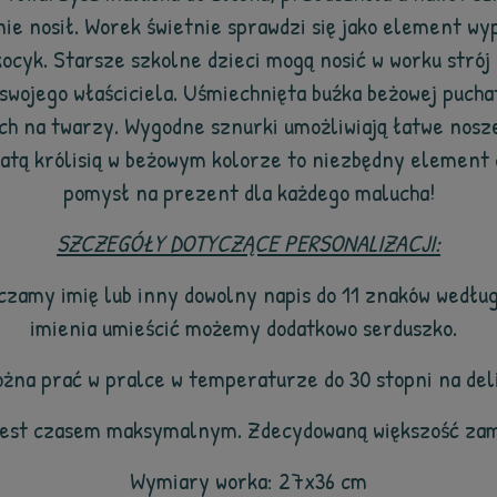
nie nosił. Worek świetnie sprawdzi się jako element wy
cyk. Starsze szkolne dzieci mogą nosić w worku strój 
e swojego właściciela. Uśmiechnięta buźka beżowej pucha
ch na twarzy. Wygodne sznurki umożliwiają łatwe nosze
hatą królisią w beżowym kolorze to niezbędny element 
pomysł na prezent dla każdego malucha!
SZCZEGÓŁY DOTYCZĄCE PERSONALIZACJI:
zczamy imię lub inny dowolny napis do 11 znaków według
imienia umieścić możemy dodatkowo serduszko.
żna prać w pralce w temperaturze do 30 stopni na de
jest czasem maksymalnym. Zdecydowaną większość zam
Wymiary worka: 27x36 cm