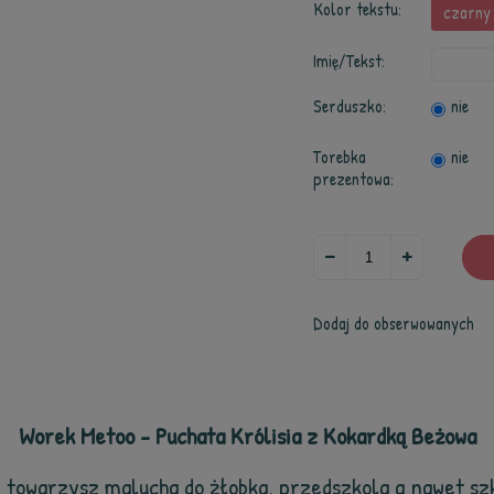
Kolor tekstu:
czarny
Imię/Tekst:
Serduszko:
nie
Torebka
nie
prezentowa:
Dodaj do obserwowanych
Worek Metoo - Puchata Królisia z Kokardką Beżowa
y towarzysz malucha do żłobka, przedszkola a nawet sz