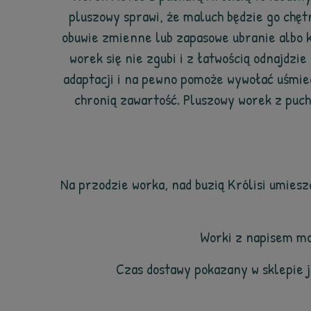
pluszowy sprawi, że maluch będzie go chęt
obuwie zmienne lub zapasowe ubranie albo ko
worek się nie zgubi i z łatwością odnajdzi
adaptacji i na pewno pomoże wywołać uśmie
chronią zawartość. Pluszowy worek z puc
Na przodzie worka, nad buzią Królisi umies
Worki z napisem mo
Czas dostawy pokazany w sklepie 