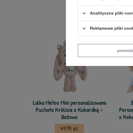
Analityczne pliki coo
Reklamowe pliki coo
potwier
Lalka Metoo Mini personalizowana
Z
Puchata Królisia z Kokardką -
Person
Beżowa
z Kok
49,99 zł