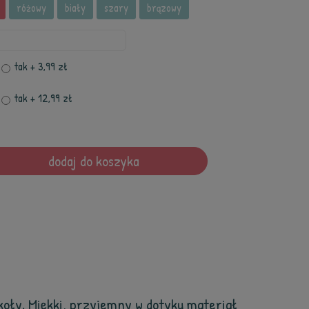
różowy
biały
szary
brązowy
tak
+ 3,99 zł
tak
+ 12,99 zł
dodaj do koszyka
koły. Miękki, przyjemny w dotyku materiał