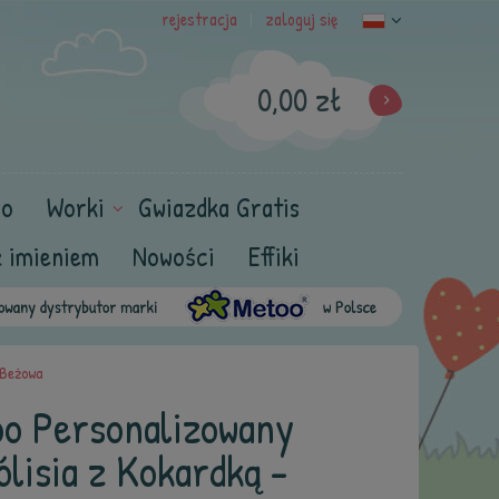
rejestracja
zaloguj się
|
0,00 zł
oo
Worki
Gwiazdka Gratis
z imieniem
Nowości
Effiki
 Beżowa
o Personalizowany
lisia z Kokardką -