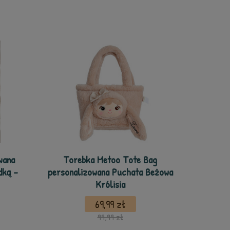
wana
Torebka Metoo Tote Bag
dką -
personalizowana Puchata Beżowa
Królisia
69,99 zł
99,99 zł