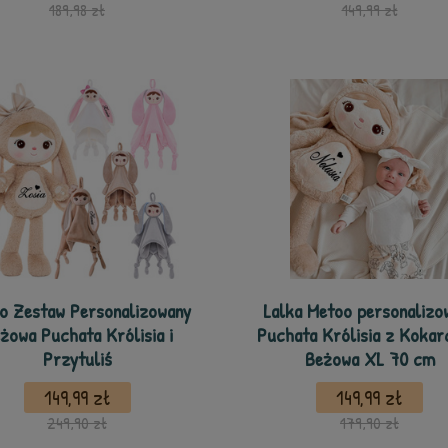
189,98 zł
149,99 zł
o Zestaw Personalizowany
Lalka Metoo personalizo
żowa Puchata Królisia i
Puchata Królisia z Kokar
Przytuliś
Beżowa XL 70 cm
149,99 zł
149,99 zł
249,90 zł
179,90 zł