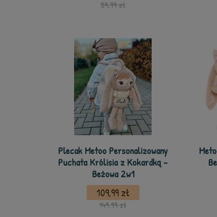
59,99 zł
Plecak Metoo Personalizowany
Meto
Puchata Królisia z Kokardką -
Be
Beżowa 2w1
109,99 zł
149,99 zł