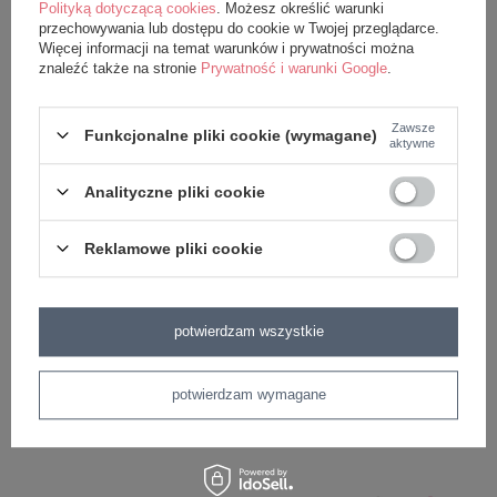
Polityką dotyczącą cookies
. Możesz określić warunki
lub zużycia.
przechowywania lub dostępu do cookie w Twojej przeglądarce.
Więcej informacji na temat warunków i prywatności można
Trzymać z daleka od ognia.
znaleźć także na stronie
Prywatność i warunki Google
.
Lalki Metoo pokochały dzieci na całym świecie (i my
Zawsze
Funkcjonalne pliki cookie (wymagane)
aktywne
też).Wszystkie produkty w naszym sklepie są
oryginalne i pochodzą bezpośrednio od producenta.
Analityczne pliki cookie
Aby mieć pewność, że są w 100% bezpieczne
Reklamowe pliki cookie
poddaliśmy je szczegółowym testom i uzyskaliśmy
odpowiednie certyfikaty (CE, EN-71).
potwierdzam wszystkie
potwierdzam wymagane
z tej samej serii