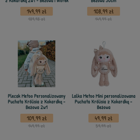
z Kokardką 2w1 - Beżowa i Worek
Beżowa 50cm
149,99 zł
108,99 zł
189,98 zł
149,99 zł
Plecak Metoo Personalizowany
Lalka Metoo Mini personalizowana
Puchata Królisia z Kokardką -
Puchata Królisia z Kokardką -
Beżowa 2w1
Beżowa
109,99 zł
49,99 zł
149,99 zł
59,99 zł