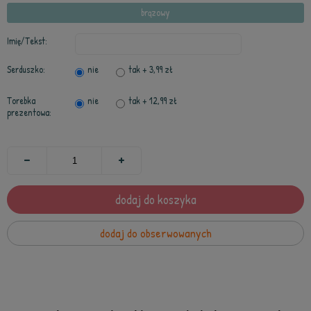
brązowy
Imię/Tekst:
Serduszko:
nie
tak
+ 3,99 zł
Torebka
nie
tak
+ 12,99 zł
prezentowa:
dodaj do koszyka
dodaj do obserwowanych