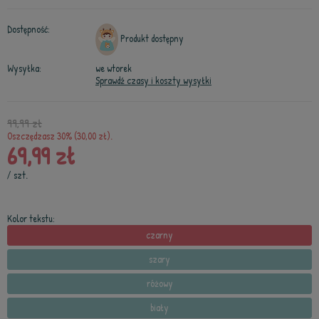
Dostępność:
Produkt dostępny
Wysyłka:
we wtorek
Sprawdź czasy i koszty wysyłki
99,99 zł
Oszczędzasz 30% (30,00 zł).
69,99 zł
/
szt.
Kolor tekstu:
czarny
szary
różowy
biały