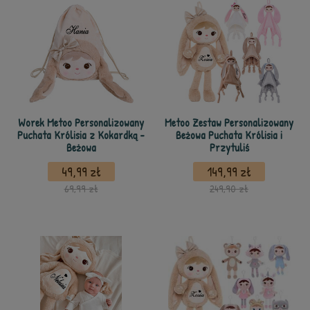
Worek Metoo Personalizowany
Metoo Zestaw Personalizowany
Puchata Królisia z Kokardką -
Beżowa Puchata Królisia i
Beżowa
Przytuliś
49,99 zł
149,99 zł
69,99 zł
249,90 zł