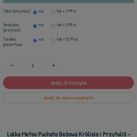
Tekst (przytuliś):
nie
tak
+ 7,99 zł
Serduszko
nie
tak
+ 3,99 zł
(przytuliś):
Torebka
nie
tak
+ 12,99 zł
prezentowa:
dodaj do koszyka
dodaj do obserwowanych
Lalka Metoo Puchata Beżowa Królisia i Przytuliś -