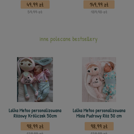
49,99 zł
149,99 zł
59,99 zł
189,98 zł
inne polecane bestsellery
Lalka Metoo personalizowana
Lalka Metoo personalizowana
Różowy Króliczek 50cm
Misia Pudrowy Róż 50 cm
98,99 zł
98,99 zł
139,99 zł
139,99 zł