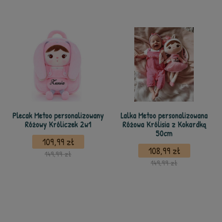
Plecak Metoo personalizowany
Lalka Metoo personalizowana
Różowy Króliczek 2w1
Różowa Królisia z Kokardką
50cm
109,99 zł
108,99 zł
149,99 zł
149,99 zł