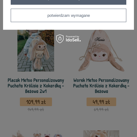
z tej samej serii
potwierdzam wymagane
Plecak Metoo Personalizowany
Worek Metoo Personalizowany
Puchata Królisia z Kokardką -
Puchata Królisia z Kokardką -
Beżowa 2w1
Beżowa
109,99 zł
49,99 zł
149,99 zł
69,99 zł