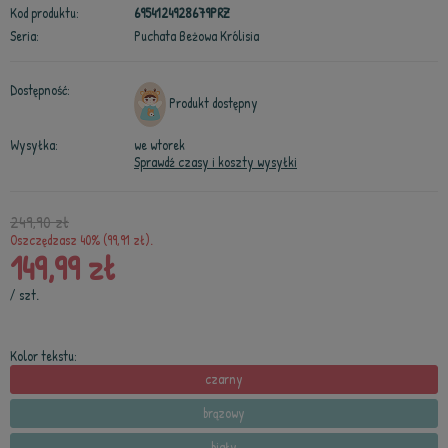
Kod produktu:
6954124928679PRZ
Seria:
Puchata Beżowa Królisia
Dostępność:
Produkt dostępny
Wysyłka:
we wtorek
Sprawdź czasy i koszty wysyłki
249,90 zł
Oszczędzasz 40% (99,91 zł).
149,99 zł
/
szt.
Kolor tekstu:
czarny
brązowy
biały