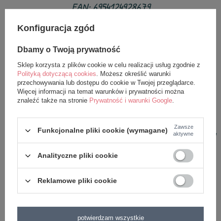
EAN: 6954124928679
Nasze lalki projektujemy sami, bez udziału AI i każdy
Konfiguracja zgód
wzór objęty jest ochroną prawno-autorską.
Dbamy o Twoją prywatność
Nasze przytulanki i plecaki należy używać pod
Sklep korzysta z plików cookie w celu realizacji usług zgodnie z
Polityką dotyczącą cookies
. Możesz określić warunki
nadzorem osoby dorosłej - jak wszystkie produkty
przechowywania lub dostępu do cookie w Twojej przeglądarce.
Więcej informacji na temat warunków i prywatności można
przeznaczone dla niemowląt i małych dzieci.
znaleźć także na stronie
Prywatność i warunki Google
.
Przed każdym użyciem uważnie sprawdź zabawkę. Nie
Zawsze
Funkcjonalne pliki cookie (wymagane)
używaj po pojawieniu się pierwszych oznak uszkodzenia
aktywne
lub zużycia.
Analityczne pliki cookie
Trzymać z daleka od ogni
a.
Reklamowe pliki cookie
potwierdzam wszystkie