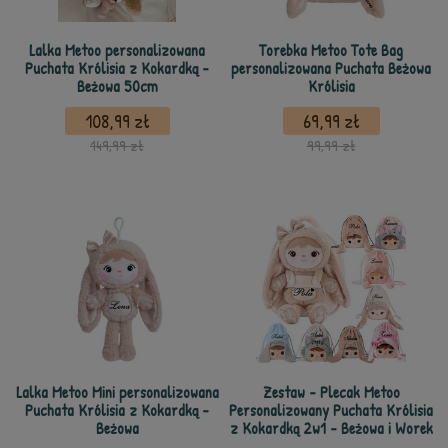
Lalka Metoo personalizowana
Torebka Metoo Tote Bag
Puchata Królisia z Kokardką -
personalizowana Puchata Beżowa
Beżowa 50cm
Królisia
108,99 zł
69,99 zł
149,99 zł
99,99 zł
Lalka Metoo Mini personalizowana
Zestaw - Plecak Metoo
Puchata Królisia z Kokardką -
Personalizowany Puchata Królisia
Beżowa
z Kokardką 2w1 - Beżowa i Worek