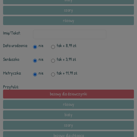
szary
różowy
Imię/Tekst:
Data urodzenia:
nie
tak
+ 8,99 zł
Serduszko:
nie
tak
+ 3,99 zł
Metryczka:
nie
tak
+ 11,99 zł
Przytuliś:
beżowy dla dziewczynki
różowy
biały
szary
beżowy dla chłopca