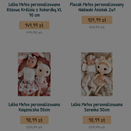
Lalka Metoo personalizowana
Plecak Metoo personalizowany
Różowa Królisia z Kokardką XL
Niebieski Aniołek 2w1
70 cm
109,99 zł
149,99 zł
149,99 zł
179,90 zł
Lalka Metoo personalizowana
Lalka Metoo personalizowana
Księżniczka 50cm
Sarenka 50cm
98,99 zł
98,99 zł
139,99 zł
139,99 zł