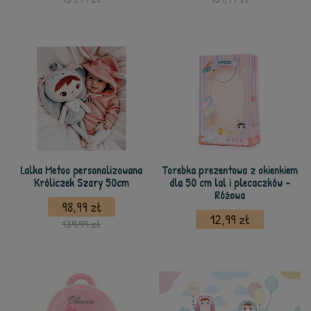
Lalka Metoo personalizowana
Torebka prezentowa z okienkiem
Króliczek Szary 50cm
dla 50 cm lal i plecaczków -
Różowa
98,99 zł
12,99 zł
139,99 zł