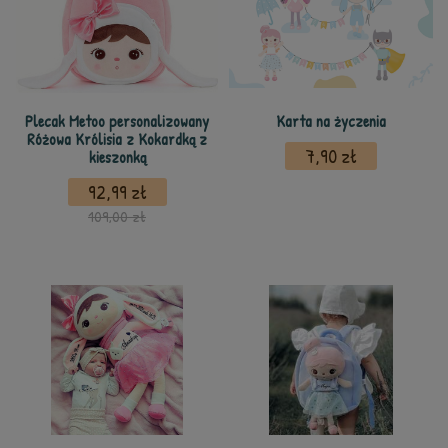
Plecak Metoo personalizowany
Karta na życzenia
Różowa Królisia z Kokardką z
7,90 zł
kieszonką
92,99 zł
109,00 zł