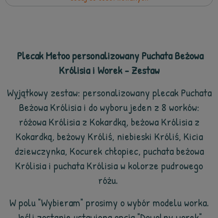
Plecak Metoo personalizowany Puchata Beżowa
Królisia i Worek - Zestaw
Wyjątkowy zestaw: personalizowany plecak Puchata
Beżowa Królisia
i do wyboru jeden z 8 worków:
różowa Królisia z Kokardką, beżowa Królisia z
Kokardką, beżowy Króliś, niebieski Króliś, Kicia
dziewczynka, Kocurek chłopiec, puchata beżowa
Królisia i puchata Królisia w kolorze pudrowego
różu.
W polu "Wybieram" prosimy o wybór modelu worka.
Jeśli zostanie ustawiona opcja "Dowolny worek"