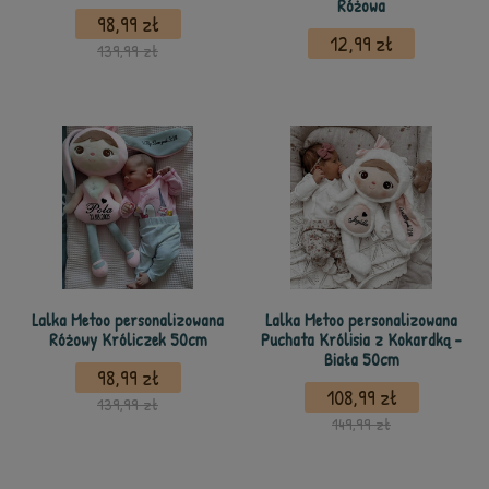
Różowa
98,99 zł
12,99 zł
139,99 zł
Lalka Metoo personalizowana
Lalka Metoo personalizowana
Różowy Króliczek 50cm
Puchata Królisia z Kokardką -
Biała 50cm
98,99 zł
108,99 zł
139,99 zł
149,99 zł