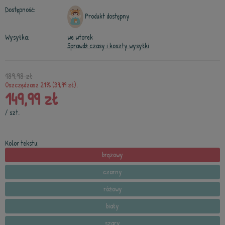
Dostępność:
Produkt dostępny
Wysyłka:
we wtorek
Sprawdź czasy i koszty wysyłki
189,98 zł
Oszczędzasz 21% (39,99 zł).
149,99 zł
/
szt.
Kolor tekstu:
brązowy
czarny
różowy
biały
szary