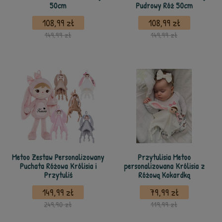
50cm
Pudrowy Róż 50cm
108,99 zł
108,99 zł
149,99 zł
149,99 zł
Metoo Zestaw Personalizowany
Przytulisia Metoo
Puchata Różowa Królisia i
personalizowana Królisia z
Przytuliś
Różową Kokardką
149,99 zł
79,99 zł
249,90 zł
119,99 zł