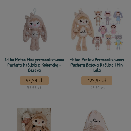
Lalka Metoo Mini personalizowana
Metoo Zestaw Personalizowany
Puchata Królisia z Kokardką -
Puchata Beżowa Królisia i Mini
Beżowa
Lala
49,99 zł
129,99 zł
59,99 zł
149,90 zł