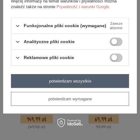
Więcej informacji na temat warunków i prywatności można
znaleźć także na stronie
Prywatność i warunki Google
.
z tej samej serii
Zawsze
Funkcjonalne pliki cookie (wymagane)
aktywne
Analityczne pliki cookie
Reklamowe pliki cookie
potwierdzam wszystkie
Metoo Zestaw Personalizowany
Torebka Metoo Tote Bag
potwierdzam wymagane
Beżowa Puchata Królisia i
personalizowana Puchata Beżowa
Przytuliś
Królisia
149,99 zł
69,99 zł
249,90 zł
99,99 zł