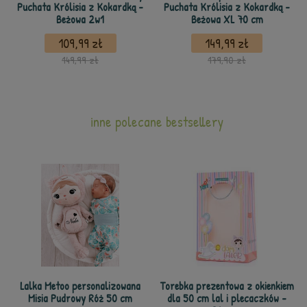
Puchata Królisia z Kokardką -
Puchata Królisia z Kokardką -
Beżowa 2w1
Beżowa XL 70 cm
109,99 zł
149,99 zł
149,99 zł
179,90 zł
inne polecane bestsellery
Lalka Metoo personalizowana
Torebka prezentowa z okienkiem
Misia Pudrowy Róż 50 cm
dla 50 cm lal i plecaczków -