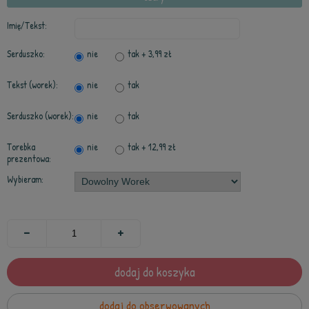
Imię/Tekst:
Serduszko:
nie
tak
+ 3,99 zł
Tekst (worek):
nie
tak
Serduszko (worek):
nie
tak
Torebka
nie
tak
+ 12,99 zł
prezentowa:
Wybieram:
dodaj do koszyka
dodaj do obserwowanych