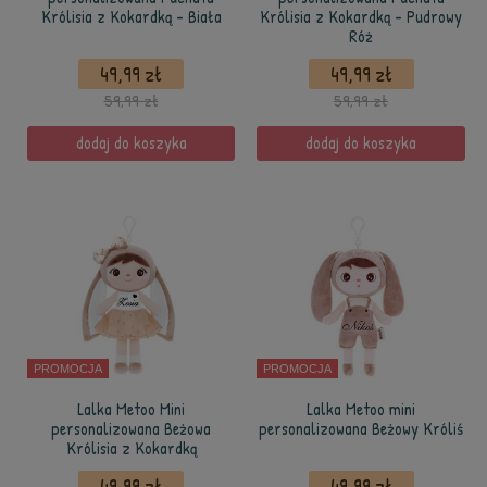
Królisia z Kokardką - Biała
Królisia z Kokardką - Pudrowy
Róż
49,99 zł
49,99 zł
59,99 zł
59,99 zł
dodaj do koszyka
dodaj do koszyka
PROMOCJA
PROMOCJA
Lalka Metoo Mini
Lalka Metoo mini
personalizowana Beżowa
personalizowana Beżowy Króliś
Królisia z Kokardką
49,99 zł
49,99 zł