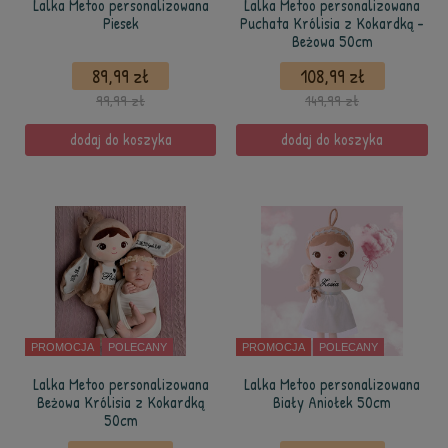
Lalka Metoo personalizowana
Lalka Metoo personalizowana
Piesek
Puchata Królisia z Kokardką -
Beżowa 50cm
89,99 zł
108,99 zł
99,99 zł
149,99 zł
dodaj do koszyka
dodaj do koszyka
PROMOCJA
POLECANY
PROMOCJA
POLECANY
Lalka Metoo personalizowana
Lalka Metoo personalizowana
Beżowa Królisia z Kokardką
Biały Aniołek 50cm
50cm