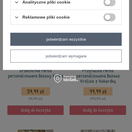
Analityczne pliki cookie
Reklamowe pliki cookie
potwierdzam wszystkie
potwierdzam wymagane
PROMOCJA
NOWOŚĆ
PROMOCJA
POLECANY
Grzechotka Metoo
Przytulisia Metoo
personalizowana Beżowy Króliś
personalizowana Beżowa
Królisia z Kokardką
59,99 zł
79,99 zł
79,99 zł
119,99 zł
dodaj do koszyka
dodaj do koszyka