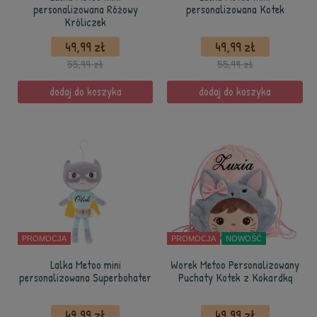
personalizowana Różowy
personalizowana Kotek
Króliczek
49,99 zł
49,99 zł
55,99 zł
55,99 zł
dodaj do koszyka
dodaj do koszyka
PROMOCJA
PROMOCJA
NOWOŚĆ
Lalka Metoo mini
Worek Metoo Personalizowany
personalizowana Superbohater
Puchaty Kotek z Kokardką
49,99 zł
49,99 zł