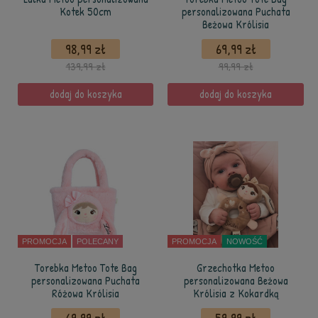
Kotek 50cm
personalizowana Puchata
Beżowa Królisia
98,99 zł
69,99 zł
139,99 zł
99,99 zł
dodaj do koszyka
dodaj do koszyka
PROMOCJA
POLECANY
PROMOCJA
NOWOŚĆ
Torebka Metoo Tote Bag
Grzechotka Metoo
personalizowana Puchata
personalizowana Beżowa
Różowa Królisia
Królisia z Kokardką