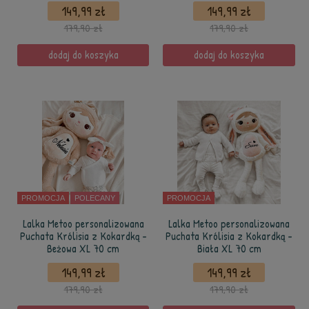
149,99 zł
149,99 zł
179,90 zł
179,90 zł
dodaj do koszyka
dodaj do koszyka
PROMOCJA
POLECANY
PROMOCJA
Lalka Metoo personalizowana
Lalka Metoo personalizowana
Puchata Królisia z Kokardką -
Puchata Królisia z Kokardką -
Beżowa XL 70 cm
Biała XL 70 cm
149,99 zł
149,99 zł
179,90 zł
179,90 zł