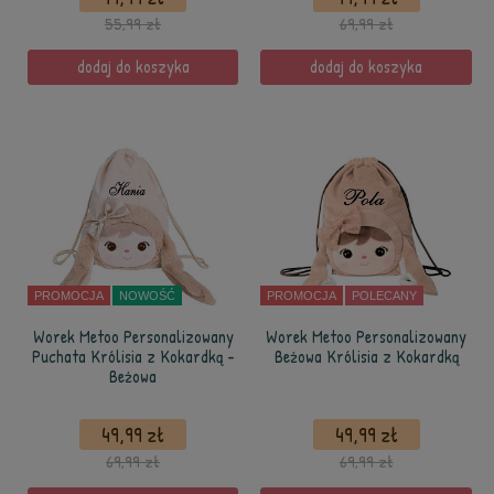
55,99 zł
69,99 zł
dodaj do koszyka
dodaj do koszyka
PROMOCJA
NOWOŚĆ
PROMOCJA
POLECANY
Worek Metoo Personalizowany
Worek Metoo Personalizowany
Puchata Królisia z Kokardką -
Beżowa Królisia z Kokardką
Beżowa
49,99 zł
49,99 zł
69,99 zł
69,99 zł